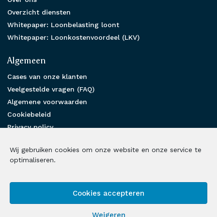
Overzicht diensten
Whitepaper: Loonbelasting loont
Whitepaper: Loonkostenvoordeel (LKV)
Algemeen
Cases van onze klanten
Veelgestelde vragen (FAQ)
Algemene voorwaarden
Cookiebeleid
Privacy policy
Partnership
Wij gebruiken cookies om onze website en onze service te
Benieuwd hoe wij u kunnen helpen?
optimaliseren.
Neem contact met ons op
Cookies accepteren
Volg ons op social media
Weigeren