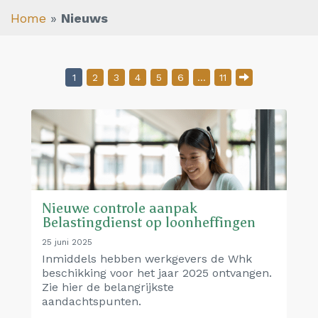
Home
»
Nieuws
Berichten paginering
1
2
3
4
5
6
…
11
Nieuwe controle aanpak
Belastingdienst op loonheffingen
25 juni 2025
Inmiddels hebben werkgevers de Whk
beschikking voor het jaar 2025 ontvangen.
Zie hier de belangrijkste
aandachtspunten.