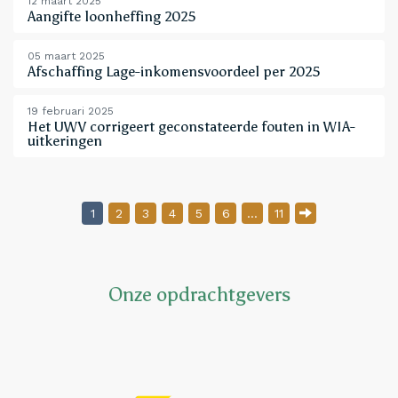
12 maart 2025
Aangifte loonheffing 2025
05 maart 2025
Afschaffing Lage-inkomensvoordeel per 2025
19 februari 2025
Het UWV corrigeert geconstateerde fouten in WIA-
uitkeringen
Berichten paginering
1
2
3
4
5
6
…
11
Onze opdrachtgevers