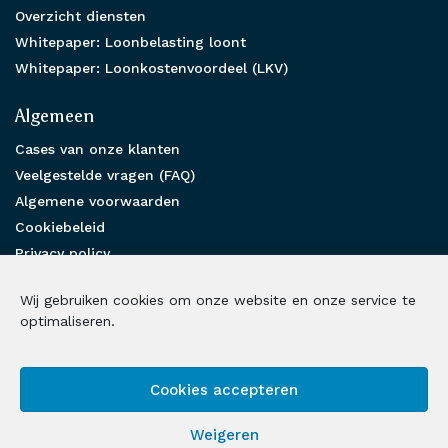
Overzicht diensten
Whitepaper: Loonbelasting loont
Whitepaper: Loonkostenvoordeel (LKV)
Algemeen
Cases van onze klanten
Veelgestelde vragen (FAQ)
Algemene voorwaarden
Cookiebeleid
Privacy policy
Partnership
Wij gebruiken cookies om onze website en onze service te
Benieuwd hoe wij u kunnen helpen?
optimaliseren.
Neem contact met ons op
Cookies accepteren
Volg ons op social media
Weigeren