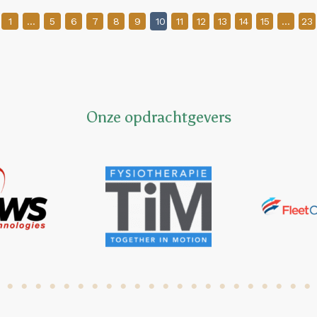
1
…
5
6
7
8
9
10
11
12
13
14
15
…
23
Onze opdrachtgevers