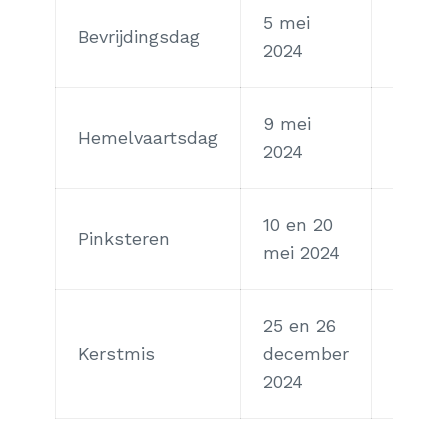
5 mei
Bevrijdingsdag
Zonda
2024
9 mei
Hemelvaartsdag
Donde
2024
10 en 20
Zonda
Pinksteren
mei 2024
maan
25 en 26
Woen
Kerstmis
december
en
2024
donde