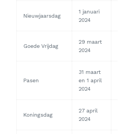
1 januari
Nieuwjaarsdag
Maan
2024
29 maart
Goede Vrijdag
Vrijda
2024
31 maart
Zonda
Pasen
en 1 april
maan
2024
27 april
Koningsdag
Zater
2024