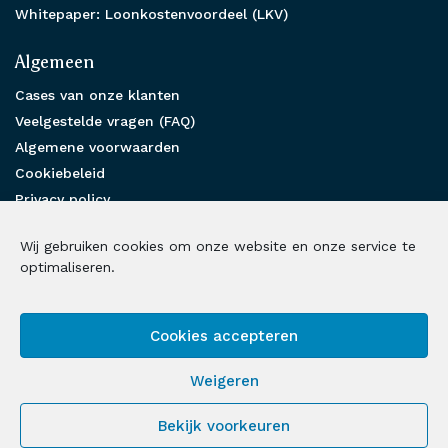
Whitepaper: Loonkostenvoordeel (LKV)
Algemeen
Cases van onze klanten
Veelgestelde vragen (FAQ)
Algemene voorwaarden
Cookiebeleid
Privacy policy
Partnership
Wij gebruiken cookies om onze website en onze service te
Benieuwd hoe wij u kunnen helpen?
optimaliseren.
Neem contact met ons op
Cookies accepteren
Volg ons op social media
Weigeren
LinkedIn
Facebook
Instagram
X
Bekijk voorkeuren
© 2026 Loonbelasting Fiscalist | Alle rechten voorbehouden |