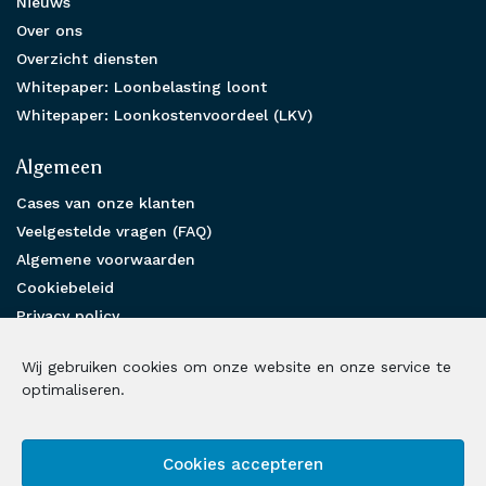
Nieuws
Over ons
Overzicht diensten
Whitepaper: Loonbelasting loont
Whitepaper: Loonkostenvoordeel (LKV)
Algemeen
Cases van onze klanten
Veelgestelde vragen (FAQ)
Algemene voorwaarden
Cookiebeleid
Privacy policy
Partnership
Wij gebruiken cookies om onze website en onze service te
Benieuwd hoe wij u kunnen helpen?
optimaliseren.
Neem contact met ons op
Cookies accepteren