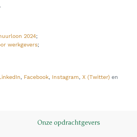
.
muurloon 2024
;
oor werkgevers
;
LinkedIn
,
Facebook
,
Instagram
,
X (Twitter)
en
Onze opdrachtgevers