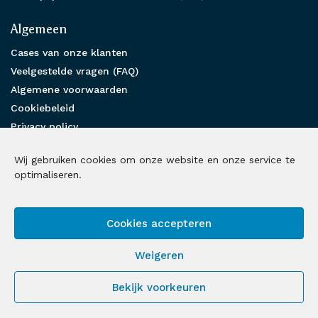
Algemeen
Cases van onze klanten
Veelgestelde vragen (FAQ)
Algemene voorwaarden
Cookiebeleid
Privacy policy
Partnership
Wij gebruiken cookies om onze website en onze service te
Benieuwd hoe wij u kunnen helpen?
optimaliseren.
Neem contact met ons op
Cookies accepteren
Volg ons op social media
Weigeren
LinkedIn
Facebook
Instagram
X
Bekijk voorkeuren
© 2026 Loonbelasting Fiscalist | Alle rechten voorbehouden |