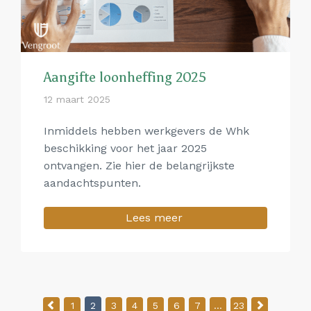
Aangifte loonheffing 2025
12 maart 2025
Inmiddels hebben werkgevers de Whk
beschikking voor het jaar 2025
ontvangen. Zie hier de belangrijkste
aandachtspunten.
Lees meer
Berichten paginering
1
2
3
4
5
6
7
…
23