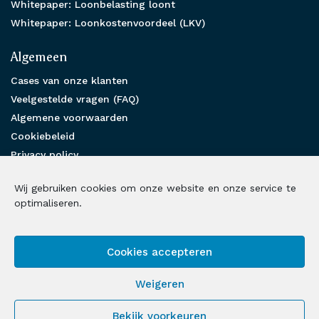
Whitepaper: Loonbelasting loont
Whitepaper: Loonkostenvoordeel (LKV)
Algemeen
Cases van onze klanten
Veelgestelde vragen (FAQ)
Algemene voorwaarden
Cookiebeleid
Privacy policy
Partnership
Wij gebruiken cookies om onze website en onze service te
Benieuwd hoe wij u kunnen helpen?
optimaliseren.
Neem contact met ons op
Cookies accepteren
Volg ons op social media
Weigeren
LinkedIn
Facebook
Instagram
X
Bekijk voorkeuren