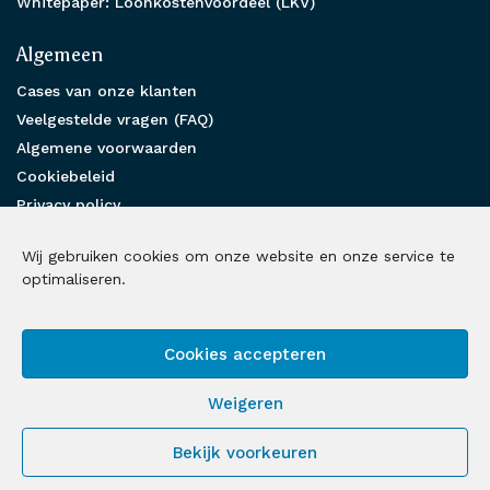
Whitepaper: Loonkostenvoordeel (LKV)
Algemeen
Cases van onze klanten
Veelgestelde vragen (FAQ)
Algemene voorwaarden
Cookiebeleid
Privacy policy
Partnership
Wij gebruiken cookies om onze website en onze service te
Benieuwd hoe wij u kunnen helpen?
optimaliseren.
Neem contact met ons op
Cookies accepteren
Volg ons op social media
Weigeren
LinkedIn
Facebook
Instagram
X
Bekijk voorkeuren
© 2026 Loonbelasting Fiscalist | Alle rechten voorbehouden |