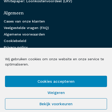
Whitepaper: Loonkostenvoordeel (LKV)
Algemeen
Cases van onze klanten
Veelgestelde vragen (FAQ)
Algemene voorwaarden
Cookiebeleid
Privacy policy
Partnership
Wij gebruiken cookies om onze website en onze service te
Benieuwd hoe wij u kunnen helpen?
optimaliseren.
Neem contact met ons op
Cookies accepteren
Volg ons op social media
Weigeren
LinkedIn
Facebook
Instagram
X
Bekijk voorkeuren
© 2026 Loonbelasting Fiscalist | Alle rechten voorbehouden |