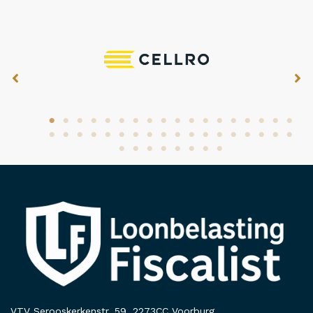
VTV Serooskerkenstr. 59, 2273CC Voorburg