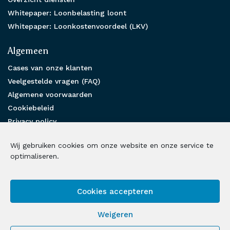
Whitepaper: Loonbelasting loont
Whitepaper: Loonkostenvoordeel (LKV)
Algemeen
Cases van onze klanten
Veelgestelde vragen (FAQ)
Algemene voorwaarden
Cookiebeleid
Privacy policy
Partnership
Wij gebruiken cookies om onze website en onze service te
Benieuwd hoe wij u kunnen helpen?
optimaliseren.
Neem contact met ons op
Cookies accepteren
Volg ons op social media
Weigeren
LinkedIn
Facebook
Instagram
X